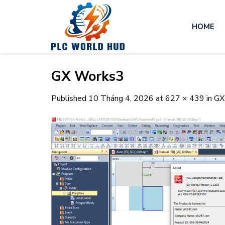
Skip
to
HOME
content
GX Works3
Published
10 Tháng 4, 2026
at
627 × 439
in
GX