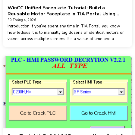
WinCC Unified Faceplate Tutorial: Build a
Reusable Motor Faceplate in TIA Portal Using
UDTs and Dynamic SVGs
30 Tháng 4, 2026
Introduction If you’ve spent any time in TIA Portal, you know
how tedious it is to manually tag dozens of identical motors or
valves across multiple screens. It’s a waste of time and a
massive source of errors. The solution