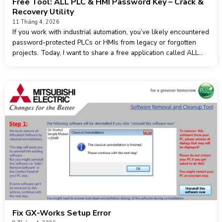
Free Tool: ALL PLC & HMI Password Key – Crack &
Recovery Utility
11 Tháng 4, 2026
If you work with industrial automation, you’ve likely encountered
password-protected PLCs or HMIs from legacy or forgotten
projects. Today, I want to share a free application called ALL
PLC & HMI Password Key – version 2.2.1. What it does: This
tool is
Fix GX-Works Setup Error