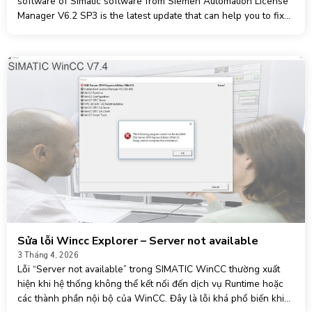
software of Simatic software from Siemen Automation License
Manager V6.2 SP3 is the latest update that can help you to fix
License related errors. One of the common errors is that when
we install TIA Portal,
Sửa lỗi Wincc Explorer – Server not available
3 Tháng 4, 2026
Lỗi “Server not available” trong SIMATIC WinCC thường xuất
hiện khi hệ thống không thể kết nối đến dịch vụ Runtime hoặc
các thành phần nội bộ của WinCC. Đây là lỗi khá phổ biến khi