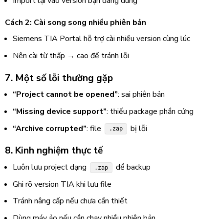
Import lại vào version bạn đang dùng
Cách 2: Cài song song nhiều phiên bản
Siemens TIA Portal
hỗ trợ cài nhiều version cùng lúc
Nên cài từ thấp → cao để tránh lỗi
7. Một số lỗi thường gặp
“Project cannot be opened”
: sai phiên bản
“Missing device support”
: thiếu package phần cứng
“Archive corrupted”
: file
bị lỗi
.zap
8. Kinh nghiệm thực tế
Luôn lưu project dạng
để backup
.zap
Ghi rõ version TIA khi lưu file
Tránh nâng cấp nếu chưa cần thiết
Dùng máy ảo nếu cần chạy nhiều phiên bản