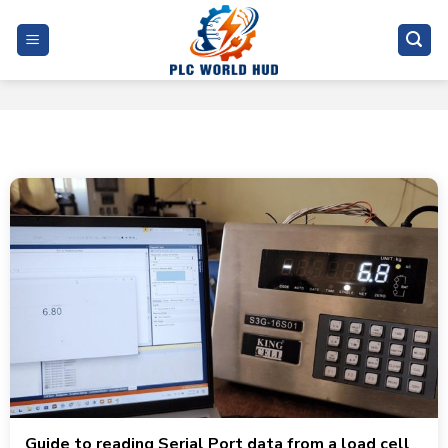
Skip
to
content
Guide to reading Serial Port data from a load cell