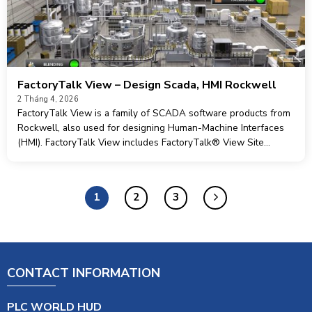
FactoryTalk View – Design Scada, HMI Rockwell
2 Tháng 4, 2026
FactoryTalk View is a family of SCADA software products from
Rockwell, also used for designing Human-Machine Interfaces
(HMI). FactoryTalk View includes FactoryTalk® View Site
Edition (SE) and FactoryTalk® View Machine Edition (ME), each
version comes with suitable add-ons for designing
1
2
3
CONTACT INFORMATION
PLC WORLD HUD