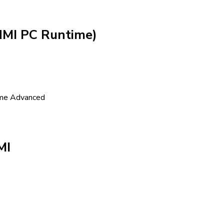
MI PC Runtime)
me Advanced
MI