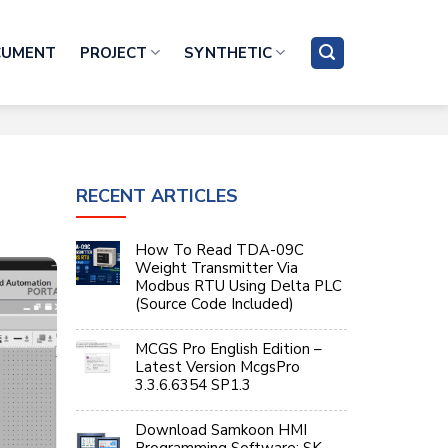
CUMENT
PROJECT
SYNTHETIC
RECENT ARTICLES
How To Read TDA-09C
Weight Transmitter Via
Modbus RTU Using Delta PLC
(Source Code Included)
MCGS Pro English Edition –
Latest Version McgsPro
3.3.6.6354 SP1.3
Download Samkoon HMI