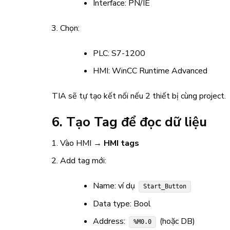
Interface: PN/IE
Chọn:
PLC: S7-1200
HMI: WinCC Runtime Advanced
TIA sẽ tự tạo kết nối nếu 2 thiết bị cùng project.
6. Tạo Tag để đọc dữ liệu
Vào HMI →
HMI tags
Add tag mới:
Name: ví dụ
Start_Button
Data type: Bool
Address:
(hoặc DB)
%M0.0