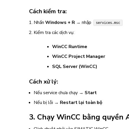
Cách kiểm tra:
Nhấn
Windows + R
→ nhập
services.msc
Kiểm tra các dịch vụ:
WinCC Runtime
WinCC Project Manager
SQL Server (WinCC)
Cách xử lý:
Nếu service chưa chạy →
Start
Nếu bị lỗi →
Restart lại toàn bộ
3. Chạy WinCC bằng quyền A
Click chuột phải vào
SIMATIC WinCC