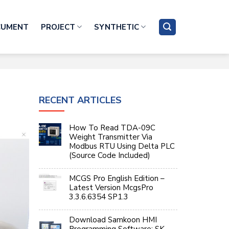
CUMENT
PROJECT
SYNTHETIC
RECENT ARTICLES
How To Read TDA-09C
Weight Transmitter Via
Modbus RTU Using Delta PLC
(Source Code Included)
MCGS Pro English Edition –
Latest Version McgsPro
3.3.6.6354 SP1.3
Download Samkoon HMI