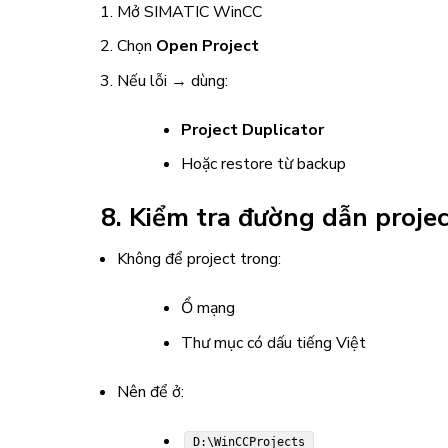
Mở
SIMATIC WinCC
Chọn
Open Project
Nếu lỗi → dùng:
Project Duplicator
Hoặc restore từ backup
8. Kiểm tra đường dẫn projec
Không để project trong:
Ổ mạng
Thư mục có dấu tiếng Việt
Nên để ở:
D:\WinCCProjects