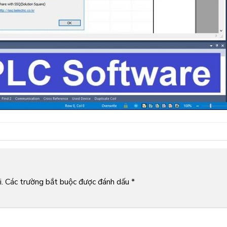
.
Các trường bắt buộc được đánh dấu
*