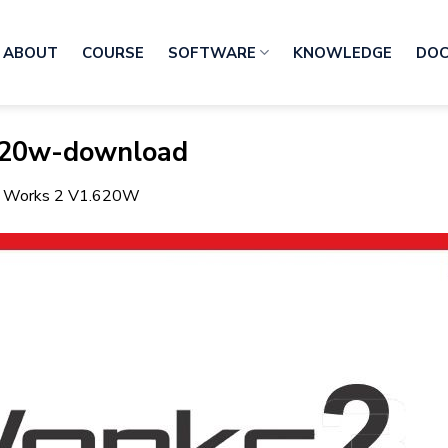
ABOUT
COURSE
SOFTWARE
KNOWLEDGE
DO
.620w-download
 Works 2 V1.620W