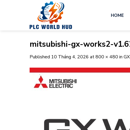
Skip
to
HOME
content
mitsubishi-gx-works2-v1
Published
10 Tháng 4, 2026
at
800 × 480
in
GX