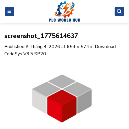
Skip
to
content
screenshot_1775614637
Published
8 Tháng 4, 2026
at
654 × 574
in
Download
CodeSys V3.5 SP20