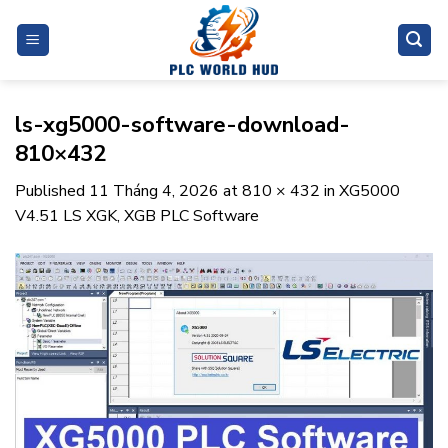
Skip
to
content
ls-xg5000-software-download-
810×432
Published
11 Tháng 4, 2026
at
810 × 432
in
XG5000
V4.51 LS XGK, XGB PLC Software