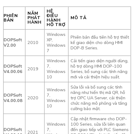
HỆ
NĂM
PHIÊN
ĐIỀU
PHÁT
MÔ TẢ
BẢN
HÀNH
HÀNH
HỖ TRỢ
Windows
Phiên bản đầu tiên hỗ trợ thiết
DOPSoft
XP,
2010
kế giao diện cho dòng HMI
V2.00
Windows
DOP-B Series.
7
Windows
Cải tiến giao diện người dùng,
DOPSoft
7,
hỗ trợ dòng HMI DOP-100
2019
V4.00.06
Windows
Series, bổ sung các tính năng
10
mới và cải thiện hiệu suất.
Sửa lỗi và bổ sung các tính
Windows
năng như hiển thị mã QR, hỗ
DOPSoft
7,
2020
trợ OPC UA Server, cải thiện
V4.00.08
Windows
chức năng mô phỏng và tăng
10
cường bảo mật.
Cập nhật firmware cho DOP-
Windows
100 Series, sửa lỗi liên quan
DOPSoft
7,
đến giao tiếp với PLC Siemens
2021