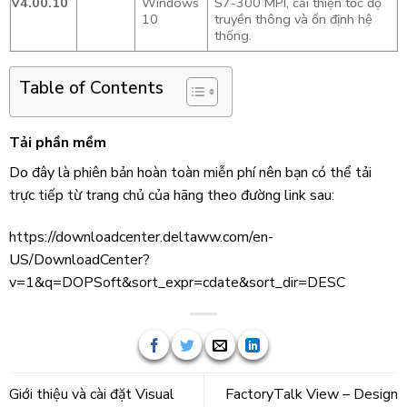
V4.00.10
Windows
S7-300 MPI, cải thiện tốc độ
10
truyền thông và ổn định hệ
thống.
Table of Contents
Tải phần mềm
Do đây là phiên bản hoàn toàn miễn phí nên bạn có thể tải
trực tiếp từ trang chủ của hãng theo đường link sau:
https://downloadcenter.deltaww.com/en-
US/DownloadCenter?
v=1&q=DOPSoft&sort_expr=cdate&sort_dir=DESC
Giới thiệu và cài đặt Visual
FactoryTalk View – Design