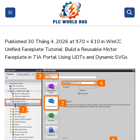
Skip
to
content
Published
30 Tháng 4, 2026
at
970 × 610
in
WinCC
Unified Faceplate Tutorial: Build a Reusable Motor
Faceplate in TIA Portal Using UDTs and Dynamic SVGs