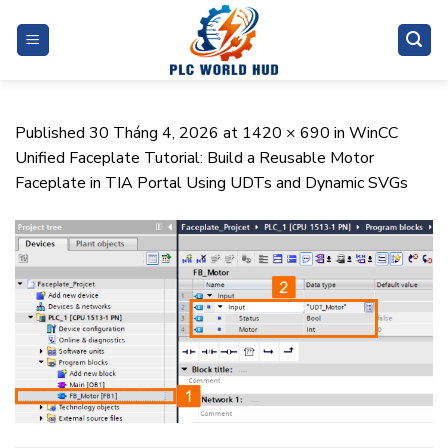
Skip
to
content
Published
30 Tháng 4, 2026
at
1420 × 690
in
WinCC
Unified Faceplate Tutorial: Build a Reusable Motor
Faceplate in TIA Portal Using UDTs and Dynamic SVGs